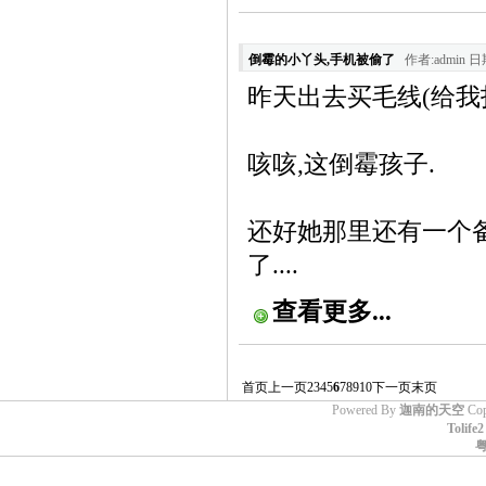
倒霉的小丫头,手机被偷了
作者:admin 日期
昨天出去买毛线(给我打
咳咳,这倒霉孩子.
还好她那里还有一个备
了....
查看更多...
首页
上一页
2
3
4
5
6
7
8
9
10
下一页
末页
Powered By
迦南的天空
Cop
Tolife2
粤