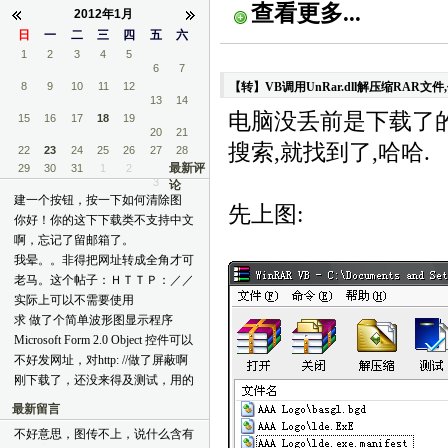
查看更多...
2012年1月
日
一
二
三
四
五
六
1
2
3
4
5
6
7
8
9
10
11
12
【转】VB调用UnRar.dll解压缩RAR文件
13
14
电脑没丢前是下载了的
15
16
17
18
19
20
21
搜索,就找到了,哈哈.
22
23
24
25
26
27
28
最新评
29
30
31
1
2
3
论
建一个按钮，按一下如何清除图
先上图:
片？ [reply=admin,2012-02-07 10:42
你好！你的这下下载类不支持中文
AM]不好意思,过年+结婚,没时间
文件名的下载，能改一下吗？
啊，忘记了留邮箱了。
上线[face06] 按钮里只需要如下两
[reply=admin,2012-01-15 02:39 PM]
30743365@qq.com 看到老马要结
我晕。。非得把网址转成全角才可
句即可:
我测试了一下,中文是可以正常下
婚了啊~我这里祝福你和嫂子：金
以发。。。。。
bggriphic.Clear(PictureBox1.BackColor) 
老马。这个帖子：ＨＴＴＰ：／／
载的呀! 你那里不正确的URL能否
屋笙歌偕彩凤，洞房花烛喜乘龙
[reply=admin,2011-12-29 10:33 PM]
PictureBox1.Refresh()[/reply]
ＴＯＰＩＣ．ＣＳＤＮ．ＮＥＴ／
发上来让我一试?[/reply]
实际上可以不需要使用
~~~ [reply=admin,2012-01-15 02:40
我怎么给你?[/reply]
Ｕ／２００８０２１６／１５／７
CopyMemory 和 DoEvents，尤其是
PM]谢谢!! 我最近也没联系到作者,
求 做了个简单波形图显示程序
Ａ４Ｅ４Ｆ６３－６Ｃ０Ｆ－４０
后者完全没必要。 本人用VB6写
可能他比较忙吧!你在CSDN上发
(VB6.0) 代码及所需控件 谢谢谢谢
Microsoft Form 2.0 Object 控件可以
２５－Ｂ２ＢＣ－Ａ９５Ｃ５Ｃ９
过 网络快递
个帖子看看,也许他的朋友们看到
papayabao@163.com
放上去，但运行后不显示。
Ｄ３９６Ｅ．ＨＴＭＬ xmxoxo在
不好发网址，对http: //做了屏蔽啊
能有个通知![/reply]
[reply=admin,2011-12-20 12:48 AM]
[reply=admin,2011-12-14 10:33 
47楼更新了，你有这个代码吗？
刚下载了，还没来得及测试，用的
邮件已发,请查收! 另外,下载不了
AM]Microsoft Form 2.0 Object全是
CSocketMaster类改的。先问一
吗?[/reply]
轻量化控件,无句柄,所以这份代码
最新留言
下，这个贴子提到的问题有没有解
不适合它们[/reply]
决？
不好意思，图传不上，说什么含有
topic.csdn.net/u/20080721/22/2e084f3d-