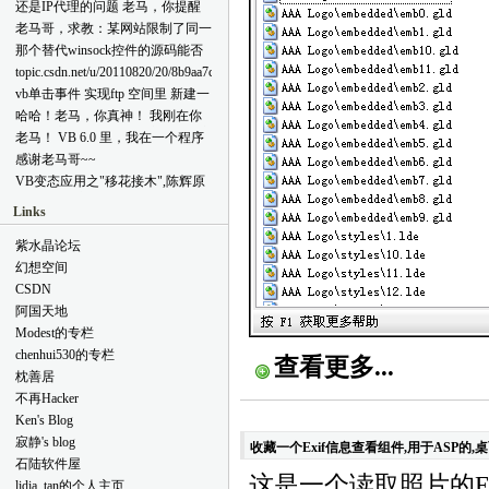
敏感字符
还是IP代理的问题 老马，你提醒
b544-4e9f-bd84-ee88829145bd.html
了我先用web在线代理测试能否多
老马哥，求教：某网站限制了同一
[reply=admin,2011-12-14 10:39 AM]
账号登陆，如果不行，我也就没必
ip仅能一个用户名登陆。我用vb制
这个问题我这里测试没出现,以前
那个替代winsock控件的源码能否
要去考虑后面的事了。 但是可能
作了一个程序A，想绕过此限制，
的讨论结果是系统的DEP功能与此
给我 网上的那些都不能发送二进
topic.csdn.net/u/20110820/20/8b9aa7c6-
是因为我的表述欠佳，导致你误解
该怎么做呢？我的想法制作一个代
有关,因为代码中使用了内嵌汇编
制 你这个可以不 love2049@qq.com
4689-41f3-b2fb-380f7fa82077.html
了我的意思。 ① 像QQ，迅雷，在
vb单击事件 实现ftp 空间里 新建一
理服务器程序，先从网络获取代理
技术[/reply]
它们各自的设置里，都可以设置是
个1.html 文件 帮帮我
服务器ip及端口等信息，形成一个
哈哈！老马，你真神！ 我刚在你
否使用代理。我也想用vb做一个这
ip列表，然后每点击一个列表项，
这留个言向你请教。因这个问题寝
老马！ VB 6.0 里，我在一个程序
样的程序（程序里有一个
即运行一份程序A，该份程序A通
食难安哪，以前遇到过没彻底解
里用了webbrowser，webbrowser里
感谢老马哥~~
webbrowser。），程序也放置这样
过所选列表项里的ip进行连接。 ①
决，通过这一番折腾，倒是学到不
有alert弹窗。于是我用timer来不停
的“代理设置”项（如图1）。每运
VB变态应用之"移花接木",陈辉原
请问有没有更好的方法？ ②如果
少，对
检测（用了
行一份该程序，我都设置一个不同
创(VB6.0) 麻烦老马哥给一
上述方法可行，要实现每份程序通
FindWindow,FindWindowEx,Getwindowtext
FindWindow,FindWindowEx,EnumChildWindows
Links
的代理IP，以便使该程序里的
下。。。。
过独立代理ip连接网络，大致要怎
等等API函数有了更深的理解。发
等）是否弹窗，若有则关闭。可是
webbrowser通过代理打开某个网
样的思路？若有相关源码就更好
完那个请教贴，又回去小心的看了
除了个别的貌似能被关闭，其他的
紫水晶论坛
页。这样该怎么做呢？ 图1 ② 我
了。 多谢了！
一下，多设置了几处debug，一
都没反应。 程序本身的msgbox窗
幻想空间
的上个留言实际上是想将此设置剥
看，HOHO，原来是自己粗心而弄
口弹窗时，并不会中断timer的运
离出来，形成一个独立的增强代理
CSDN
错了要被点击的那个按钮的句柄。
行。是不是反而webbrowser里引起
工具。界面演示如图2: 图2 代理ip
timer并不会被挂起 来老马的领地
阿国天地
的外部弹窗会是使之挂起啊？而且
列表通过网络获得（这个好解
竟然有如此神奇功效啊，这个小疏
奇怪的是，按理说，即使这样会被
Modest的专栏
决）。这样我就可以很方便的打开
忽迷惑了我一个下午了。再次拜谢
挂起，那我同时开两份程序，用一
chenhui530的专栏
某个程序而且以代理ip连接网络
这是为什么呢？ 愚以为，在老马
查看更多...
份程序去自动点击另一份程序的弹
了。 我主要想知道怎么实现①。
枕善居
的地盘，想问题的态度就会严谨起
窗，好像也没用呢。 这是为什么
②只是我的想法而已。 十分感
来。（郑重声明：我不是来拍(此
不再Hacker
呢？ 有木有解决的办法？ ps:写完
谢！
处略去两个字)滴！）
这些没填验证码就提交，回馈错
Ken's Blog
误，我吓一大跳，难道我幸苦码的
寂静's blog
收藏一个Exif信息查看组件,用于ASP的,
字就白费了，幸好信春哥原地复活
石陆软件屋
~~~~~ 再PS:上面说的提交，竟然
这是一个读取照片的E
lidia_tan的个人主页
是在一篇日志下作为评论来提交