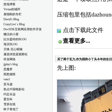
的，晕死，看来在老马的地盘，还
悠哉博客
是专心点好
Vivian的城邦
压缩包里包括dazhounet
唐细刚的专栏
David's Blog
CrazyLive' s Blog
点击下载此文件
DevSDK互联网应用软件开发
懒汉的小屋
比尔盖特的BLOG
查看更多...
海滨BLOG
天锋-无心呢喃
遨游浏览器观察站
祥龙网络
买了两个瓦力,作为我和小丫头今年的生日
jjplay's blog
先上图:
恶魔界
雨愁烟恨
vancl
亚马逊
热点中国电影站
约定永远
爱百科
雪原在线
眸子青地丁