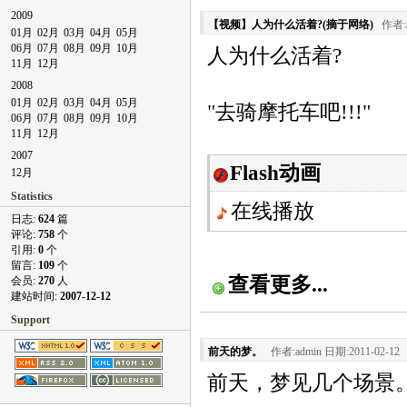
2009
【视频】人为什么活着?(摘于网络)
作者:a
01月
02月
03月
04月
05月
06月
07月
08月
09月
10月
人为什么活着?
11月
12月
2008
01月
02月
03月
04月
05月
"去骑摩托车吧!!!"
06月
07月
08月
09月
10月
11月
12月
2007
Flash动画
12月
Statistics
在线播放
日志:
624
篇
评论:
758
个
引用:
0
个
留言:
109
个
查看更多...
会员:
270
人
建站时间:
2007-12-12
Support
前天的梦。
作者:admin 日期:2011-02-12
前天，梦见几个场景