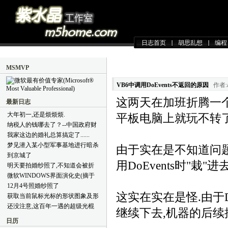
日志首页
胡思乱想
编程
MSMVP
VB6中调用DoEvents不返回的原因
作者:a
这两天在加班折腾一个
最新日志
大年初一,还是烦烦烦.
平板电脑上就玩不转了
纳税人的钱哪去了？--中国政府财
政支出简明教程(摘于好友BLOG)
我家这边的婚礼总算搞定了......
梦见潜入某小型军事基地进行暗杀
由于实在是不知道问题
到京城了
用DoEvents时"栽"
明天要拍婚纱照了,不知道会被折
腾成什么样子
微软WINDOWS界面演化史(摘于
网络)
12月4号照婚纱照了
这实在实在是怪.由于Do
获取当前鼠标光标的形状图象及形
状代码(VB6.0代码)
还没注意,这百年一遇的超级光棍
继续下去,机器的后续
节就过去了,哈哈.
日历