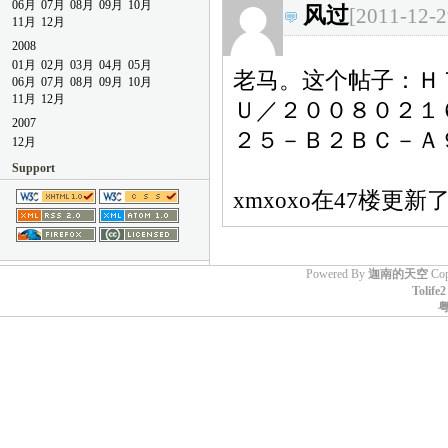
06月
07月
08月
09月
10月
风过
[2011-12-2
的，晕死，看来在老马的地盘，还
11月
12月
是专心点好
2008
01月
02月
03月
04月
05月
老马。这个帖子：Ｈ
06月
07月
08月
09月
10月
11月
12月
Ｕ／２００８０２１
2007
２５－Ｂ２ＢＣ－Ａ
12月
Support
xmxoxo在47楼更
Powered By
迦南的天空
Cop
Tolife2
粤