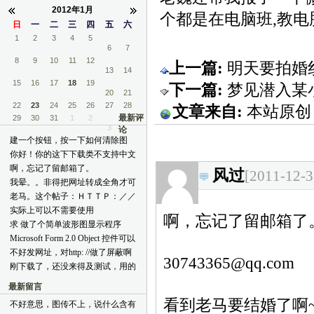
2012年1月
个都是在电脑班,教电脑.
日
一
二
三
四
五
六
1
2
3
4
5
6
7
8
9
10
11
12
上一篇:
明天要拍婚
13
14
15
16
17
18
19
下一篇:
梦见潜入某
20
21
22
23
24
25
26
27
28
文章来自:
本站原创
最新评
29
30
31
1
2
3
论
建一个按钮，按一下如何清除图
片？ [reply=admin,2012-02-07 10:42
你好！你的这下下载类不支持中文
AM]不好意思,过年+结婚,没时间
文件名的下载，能改一下吗？
啊，忘记了留邮箱了。
风过
[2011-12-3
上线[face06] 按钮里只需要如下两
[reply=admin,2012-01-15 02:39 PM]
30743365@qq.com 看到老马要结
我晕。。非得把网址转成全角才可
句即可:
我测试了一下,中文是可以正常下
婚了啊~我这里祝福你和嫂子：金
以发。。。。。
bggriphic.Clear(PictureBox1.BackColor) 
老马。这个帖子：ＨＴＴＰ：／／
载的呀! 你那里不正确的URL能否
屋笙歌偕彩凤，洞房花烛喜乘龙
[reply=admin,2011-12-29 10:33 PM]
PictureBox1.Refresh()[/reply]
ＴＯＰＩＣ．ＣＳＤＮ．ＮＥＴ／
发上来让我一试?[/reply]
实际上可以不需要使用
~~~ [reply=admin,2012-01-15 02:40
我怎么给你?[/reply]
啊，忘记了留邮箱了
Ｕ／２００８０２１６／１５／７
CopyMemory 和 DoEvents，尤其是
PM]谢谢!! 我最近也没联系到作者,
求 做了个简单波形图显示程序
Ａ４Ｅ４Ｆ６３－６Ｃ０Ｆ－４０
后者完全没必要。 本人用VB6写
可能他比较忙吧!你在CSDN上发
(VB6.0) 代码及所需控件 谢谢谢谢
Microsoft Form 2.0 Object 控件可以
２５－Ｂ２ＢＣ－Ａ９５Ｃ５Ｃ９
过 网络快递
个帖子看看,也许他的朋友们看到
papayabao@163.com
放上去，但运行后不显示。
Ｄ３９６Ｅ．ＨＴＭＬ xmxoxo在
不好发网址，对http: //做了屏蔽啊
能有个通知![/reply]
[reply=admin,2011-12-20 12:48 AM]
30743365@qq.com
[reply=admin,2011-12-14 10:33 
47楼更新了，你有这个代码吗？
刚下载了，还没来得及测试，用的
邮件已发,请查收! 另外,下载不了
AM]Microsoft Form 2.0 Object全是
CSocketMaster类改的。先问一
吗?[/reply]
轻量化控件,无句柄,所以这份代码
最新留言
下，这个贴子提到的问题有没有解
不适合它们[/reply]
决？
看到老马要结婚了啊
不好意思，图传不上，说什么含有
topic.csdn.net/u/20080721/22/2e084f3d-