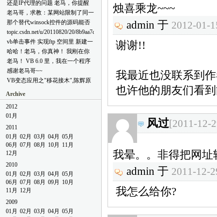
敏感字符
还是IP代理的问题 老马，你提醒
b544-4e9f-bd84-ee88829145bd.html
烛喜乘龙~~~
了我先用web在线代理测试能否多
老马哥，求教：某网站限制了同一
[reply=admin,2011-12-14 10:39 AM]
账号登陆，如果不行，我也就没必
ip仅能一个用户名登陆。我用vb制
这个问题我这里测试没出现,以前
那个替代winsock控件的源码能否
admin 于 
2012-01-1
要去考虑后面的事了。 但是可能
作了一个程序A，想绕过此限制，
的讨论结果是系统的DEP功能与此
给我 网上的那些都不能发送二进
topic.csdn.net/u/20110820/20/8b9aa7c6-
是因为我的表述欠佳，导致你误解
该怎么做呢？我的想法制作一个代
有关,因为代码中使用了内嵌汇编
制 你这个可以不 love2049@qq.com
4689-41f3-b2fb-380f7fa82077.html
了我的意思。 ① 像QQ，迅雷，在
vb单击事件 实现ftp 空间里 新建一
谢谢!!
理服务器程序，先从网络获取代理
技术[/reply]
它们各自的设置里，都可以设置是
个1.html 文件 帮帮我
服务器ip及端口等信息，形成一个
哈哈！老马，你真神！ 我刚在你
否使用代理。我也想用vb做一个这
ip列表，然后每点击一个列表项，
这留个言向你请教。因这个问题寝
老马！ VB 6.0 里，我在一个程序
样的程序（程序里有一个
即运行一份程序A，该份程序A通
食难安哪，以前遇到过没彻底解
里用了webbrowser，webbrowser里
感谢老马哥~~
webbrowser。），程序也放置这样
我最近也没联系到作者
过所选列表项里的ip进行连接。 ①
决，通过这一番折腾，倒是学到不
有alert弹窗。于是我用timer来不停
的“代理设置”项（如图1）。每运
VB变态应用之"移花接木",陈辉原
请问有没有更好的方法？ ②如果
少，对
检测（用了
也许他的朋友们看到
行一份该程序，我都设置一个不同
创(VB6.0) 麻烦老马哥给一
上述方法可行，要实现每份程序通
FindWindow,FindWindowEx,Getwindowtext
FindWindow,FindWindowEx,EnumChildWindows
Archive
的代理IP，以便使该程序里的
下。。。。
过独立代理ip连接网络，大致要怎
等等API函数有了更深的理解。发
等）是否弹窗，若有则关闭。可是
webbrowser通过代理打开某个网
样的思路？若有相关源码就更好
完那个请教贴，又回去小心的看了
2012
除了个别的貌似能被关闭，其他的
页。这样该怎么做呢？ 图1 ② 我
了。 多谢了！
一下，多设置了几处debug，一
都没反应。 程序本身的msgbox窗
01月
的上个留言实际上是想将此设置剥
风过
看，HOHO，原来是自己粗心而弄
[2011-12-2
口弹窗时，并不会中断timer的运
离出来，形成一个独立的增强代理
2011
错了要被点击的那个按钮的句柄。
行。是不是反而webbrowser里引起
工具。界面演示如图2: 图2 代理ip
01月
timer并不会被挂起 来老马的领地
02月
03月
04月
05月
的外部弹窗会是使之挂起啊？而且
列表通过网络获得（这个好解
竟然有如此神奇功效啊，这个小疏
06月
07月
08月
10月
11月
奇怪的是，按理说，即使这样会被
决）。这样我就可以很方便的打开
忽迷惑了我一个下午了。再次拜谢
我晕。。非得把网址
12月
挂起，那我同时开两份程序，用一
某个程序而且以代理ip连接网络
这是为什么呢？ 愚以为，在老马
份程序去自动点击另一份程序的弹
2010
了。 我主要想知道怎么实现①。
的地盘，想问题的态度就会严谨起
admin 于 
2011-12-2
窗，好像也没用呢。 这是为什么
②只是我的想法而已。 十分感
01月
02月
03月
04月
05月
来。（郑重声明：我不是来拍(此
呢？ 有木有解决的办法？ ps:写完
谢！
06月
07月
08月
09月
10月
处略去两个字)滴！）
这些没填验证码就提交，回馈错
我怎么给你?
11月
12月
误，我吓一大跳，难道我幸苦码的
字就白费了，幸好信春哥原地复活
2009
~~~~~ 再PS:上面说的提交，竟然
01月
02月
03月
04月
05月
是在一篇日志下作为评论来提交