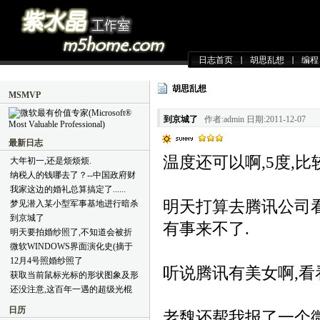
日志首页
胡思乱想
编程
胡思乱想
MSMVP
到京城了
作者:admin 日期:2011-12-07
最新日志
温度还可以啊,5度,比
大年初一,还是烦烦烦.
纳税人的钱哪去了？--中国政府财
政支出简明教程(摘于好友BLOG)
我家这边的婚礼总算搞定了......
明天打算去腾讯公司看
梦见潜入某小型军事基地进行暗杀
到京城了
有事来不了.
明天要拍婚纱照了,不知道会被折
腾成什么样子
微软WINDOWS界面演化史(摘于
网络)
12月4号照婚纱照了
听说腾讯有美女啊,看
获取当前鼠标光标的形状图象及形
状代码(VB6.0代码)
还没注意,这百年一遇的超级光棍
节就过去了,哈哈.
日历
老魏还帮我报了一个微