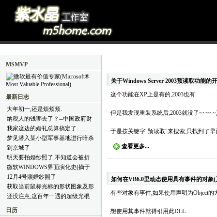
MSMVP
关于Windows Server 2003预读取功能的
这个功能在XP上是有的,2003也有.
最新日志
大年初一,还是烦烦烦.
但是我发现重装系统后,2003就没了~~~~~真怪..
纳税人的钱哪去了？--中国政府财
政支出简明教程(摘于好友BLOG)
我家这边的婚礼总算搞定了......
于是按关键字"预读取"来搜索,只找到了早已知道的
梦见潜入某小型军事基地进行暗杀
查看更多...
到京城了
明天要拍婚纱照了,不知道会被折
腾成什么样子
微软WINDOWS界面演化史(摘于
网络)
12月4号照婚纱照了
如何在VB6.0里动态使用具有事件的对象(
获取当前鼠标光标的形状图象及形
有些对象有事件,如果使用声明为Object的
状代码(VB6.0代码)
还没注意,这百年一遇的超级光棍
节就过去了,哈哈.
日历
想使用其事件就得引用此DLL.