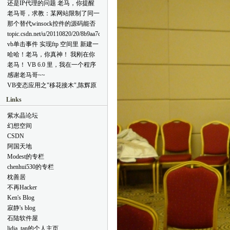
敏感字符
还是IP代理的问题 老马，你提醒
b544-4e9f-bd84-ee88829145bd.html
了我先用web在线代理测试能否多
老马哥，求教：某网站限制了同一
[reply=admin,2011-12-14 10:39 AM]
账号登陆，如果不行，我也就没必
ip仅能一个用户名登陆。我用vb制
这个问题我这里测试没出现,以前
那个替代winsock控件的源码能否
要去考虑后面的事了。 但是可能
作了一个程序A，想绕过此限制，
的讨论结果是系统的DEP功能与此
给我 网上的那些都不能发送二进
topic.csdn.net/u/20110820/20/8b9aa7c6-
是因为我的表述欠佳，导致你误解
该怎么做呢？我的想法制作一个代
有关,因为代码中使用了内嵌汇编
制 你这个可以不 love2049@qq.com
4689-41f3-b2fb-380f7fa82077.html
了我的意思。 ① 像QQ，迅雷，在
vb单击事件 实现ftp 空间里 新建一
理服务器程序，先从网络获取代理
技术[/reply]
它们各自的设置里，都可以设置是
个1.html 文件 帮帮我
服务器ip及端口等信息，形成一个
哈哈！老马，你真神！ 我刚在你
否使用代理。我也想用vb做一个这
ip列表，然后每点击一个列表项，
这留个言向你请教。因这个问题寝
老马！ VB 6.0 里，我在一个程序
样的程序（程序里有一个
即运行一份程序A，该份程序A通
食难安哪，以前遇到过没彻底解
里用了webbrowser，webbrowser里
感谢老马哥~~
webbrowser。），程序也放置这样
过所选列表项里的ip进行连接。 ①
决，通过这一番折腾，倒是学到不
有alert弹窗。于是我用timer来不停
的“代理设置”项（如图1）。每运
VB变态应用之"移花接木",陈辉原
请问有没有更好的方法？ ②如果
少，对
检测（用了
行一份该程序，我都设置一个不同
创(VB6.0) 麻烦老马哥给一
上述方法可行，要实现每份程序通
FindWindow,FindWindowEx,Getwindowtext
FindWindow,FindWindowEx,EnumChildWindows
Links
的代理IP，以便使该程序里的
下。。。。
过独立代理ip连接网络，大致要怎
等等API函数有了更深的理解。发
等）是否弹窗，若有则关闭。可是
webbrowser通过代理打开某个网
样的思路？若有相关源码就更好
完那个请教贴，又回去小心的看了
除了个别的貌似能被关闭，其他的
紫水晶论坛
页。这样该怎么做呢？ 图1 ② 我
了。 多谢了！
一下，多设置了几处debug，一
都没反应。 程序本身的msgbox窗
幻想空间
的上个留言实际上是想将此设置剥
看，HOHO，原来是自己粗心而弄
口弹窗时，并不会中断timer的运
离出来，形成一个独立的增强代理
CSDN
错了要被点击的那个按钮的句柄。
行。是不是反而webbrowser里引起
工具。界面演示如图2: 图2 代理ip
timer并不会被挂起 来老马的领地
阿国天地
的外部弹窗会是使之挂起啊？而且
列表通过网络获得（这个好解
竟然有如此神奇功效啊，这个小疏
奇怪的是，按理说，即使这样会被
Modest的专栏
决）。这样我就可以很方便的打开
忽迷惑了我一个下午了。再次拜谢
挂起，那我同时开两份程序，用一
chenhui530的专栏
某个程序而且以代理ip连接网络
这是为什么呢？ 愚以为，在老马
份程序去自动点击另一份程序的弹
了。 我主要想知道怎么实现①。
枕善居
的地盘，想问题的态度就会严谨起
窗，好像也没用呢。 这是为什么
②只是我的想法而已。 十分感
来。（郑重声明：我不是来拍(此
不再Hacker
呢？ 有木有解决的办法？ ps:写完
谢！
处略去两个字)滴！）
这些没填验证码就提交，回馈错
Ken's Blog
误，我吓一大跳，难道我幸苦码的
寂静's blog
字就白费了，幸好信春哥原地复活
石陆软件屋
~~~~~ 再PS:上面说的提交，竟然
lidia_tan的个人主页
是在一篇日志下作为评论来提交