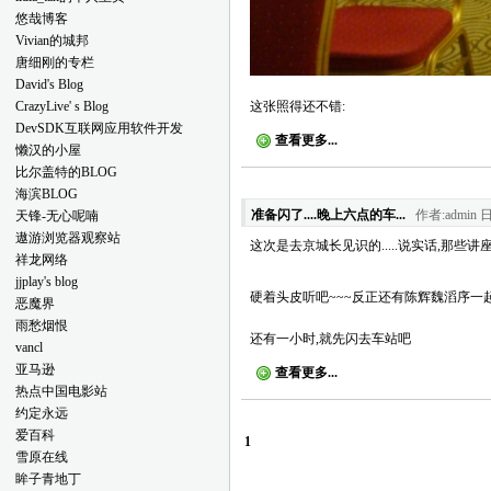
的，晕死，看来在老马的地盘，还
悠哉博客
是专心点好
Vivian的城邦
唐细刚的专栏
David's Blog
CrazyLive' s Blog
这张照得还不错:
DevSDK互联网应用软件开发
查看更多...
懒汉的小屋
比尔盖特的BLOG
海滨BLOG
准备闪了....晚上六点的车...
作者:admin 日
天锋-无心呢喃
遨游浏览器观察站
这次是去京城长见识的.....说实话,那些
祥龙网络
jjplay's blog
硬着头皮听吧~~~反正还有陈辉魏滔序一起....
恶魔界
雨愁烟恨
还有一小时,就先闪去车站吧
vancl
亚马逊
查看更多...
热点中国电影站
约定永远
爱百科
1
雪原在线
眸子青地丁