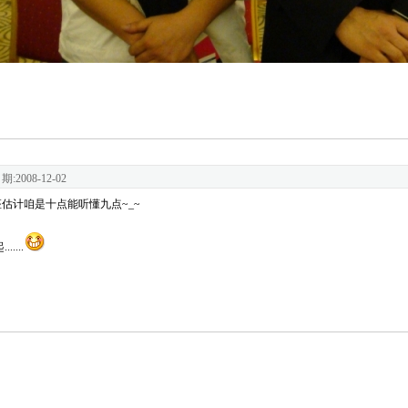
期:2008-12-02
讲座估计咱是十点能听懂九点~_~
...