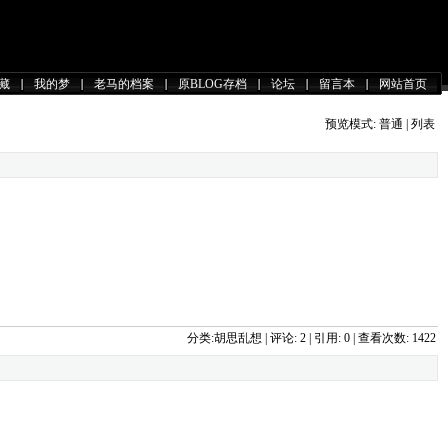
藏
我的梦
老马的档案
原BLOG存档
论坛
留言本
网站首页
预览模式:
普通
| 
列表
分类:
胡思乱想
| 
评论: 2
| 引用: 0 | 查看次数: 1422 