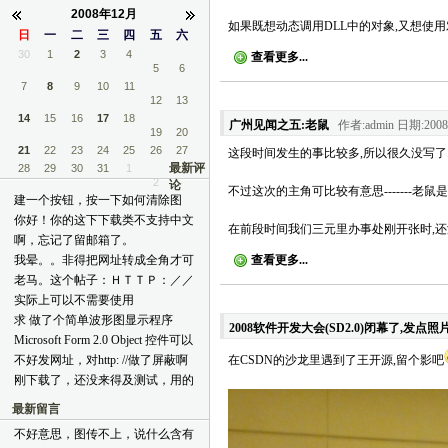
2008年12月
如果既想动态调用DLL中的对象,又想使用
日
一
二
三
四
五
六
30
1
2
3
4
查看更多...
5
6
7
8
9
10
11
12
13
14
15
16
17
18
广州见闻之五:老鼠
作者:admin 日期:2008-
19
20
21
22
23
24
25
26
27
这段时间发生的事比较多,所以很久没写了.
最新评
28
29
30
31
1
2
论
不过这次的主角可比较有意思-------老鼠是
建一个按钮，按一下如何清除图
片？ [reply=admin,2012-02-07 10:42
你好！你的这下下载类不支持中文
在前段时间我们三元里办事处刚开张时,还
AM]不好意思,过年+结婚,没时间
文件名的下载，能改一下吗？
啊，忘记了留邮箱了。
上线[face06] 按钮里只需要如下两
[reply=admin,2012-01-15 02:39 PM]
30743365@qq.com 看到老马要结
我晕。。非得把网址转成全角才可
查看更多...
句即可:
我测试了一下,中文是可以正常下
婚了啊~我这里祝福你和嫂子：金
以发。。。。。
bggriphic.Clear(PictureBox1.BackColor) 
老马。这个帖子：ＨＴＴＰ：／／
载的呀! 你那里不正确的URL能否
屋笙歌偕彩凤，洞房花烛喜乘龙
[reply=admin,2011-12-29 10:33 PM]
PictureBox1.Refresh()[/reply]
ＴＯＰＩＣ．ＣＳＤＮ．ＮＥＴ／
发上来让我一试?[/reply]
实际上可以不需要使用
~~~ [reply=admin,2012-01-15 02:40
我怎么给你?[/reply]
Ｕ／２００８０２１６／１５／７
CopyMemory 和 DoEvents，尤其是
PM]谢谢!! 我最近也没联系到作者,
求 做了个简单波形图显示程序
Ａ４Ｅ４Ｆ６３－６Ｃ０Ｆ－４０
2008软件开发大会(SD2.0)闭幕了,发点照片
后者完全没必要。 本人用VB6写
可能他比较忙吧!你在CSDN上发
(VB6.0) 代码及所需控件 谢谢谢谢
Microsoft Form 2.0 Object 控件可以
２５－Ｂ２ＢＣ－Ａ９５Ｃ５Ｃ９
过 网络快递
个帖子看看,也许他的朋友们看到
papayabao@163.com
放上去，但运行后不显示。
Ｄ３９６Ｅ．ＨＴＭＬ xmxoxo在
不好发网址，对http: //做了屏蔽啊
在CSDN的沙龙里遇到了王开源,留个影吧
能有个通知![/reply]
[reply=admin,2011-12-20 12:48 AM]
[reply=admin,2011-12-14 10:33 
47楼更新了，你有这个代码吗？
刚下载了，还没来得及测试，用的
邮件已发,请查收! 另外,下载不了
AM]Microsoft Form 2.0 Object全是
CSocketMaster类改的。先问一
吗?[/reply]
轻量化控件,无句柄,所以这份代码
最新留言
下，这个贴子提到的问题有没有解
不适合它们[/reply]
决？
不好意思，图传不上，说什么含有
topic.csdn.net/u/20080721/22/2e084f3d-