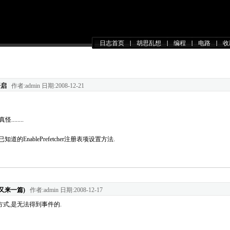
日志首页
胡思乱想
编程
电路
收
开启
作者:admin 日期:2008-12-21
......
EnablePrefetcher注册表项设置方法.
又来一篇)
作者:admin 日期:2008-12-17
方式,是无法得到事件的.