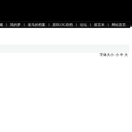
藏
我的梦
老马的档案
原BLOG存档
论坛
留言本
网站首页
字体大小:
小
中
大