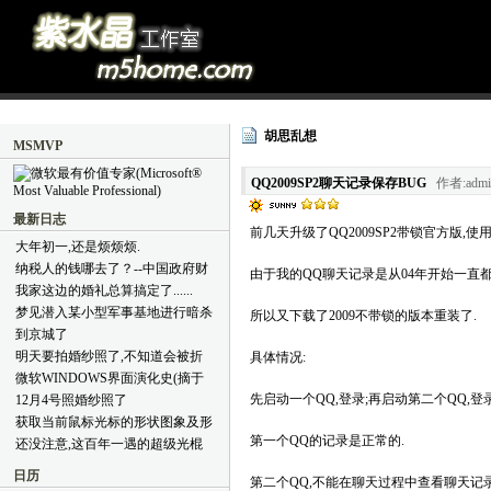
胡思乱想
MSMVP
QQ2009SP2聊天记录保存BUG
作者:admi
最新日志
前几天升级了QQ2009SP2带锁官方版,
大年初一,还是烦烦烦.
纳税人的钱哪去了？--中国政府财
由于我的QQ聊天记录是从04年开始一直
政支出简明教程(摘于好友BLOG)
我家这边的婚礼总算搞定了......
梦见潜入某小型军事基地进行暗杀
所以又下载了2009不带锁的版本重装了.
到京城了
明天要拍婚纱照了,不知道会被折
具体情况:
腾成什么样子
微软WINDOWS界面演化史(摘于
网络)
先启动一个QQ,登录;再启动第二个QQ,登录
12月4号照婚纱照了
获取当前鼠标光标的形状图象及形
状代码(VB6.0代码)
第一个QQ的记录是正常的.
还没注意,这百年一遇的超级光棍
节就过去了,哈哈.
日历
第二个QQ,不能在聊天过程中查看聊天记