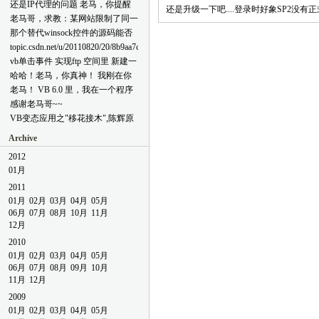
敏感字符
还是IP代理的问题 老马，你提醒
b544-4e9f-bd84-ee88829145bd.html
还是升级一下吧....登录时好象SP2没有
了我先用web在线代理测试能否多
老马哥，求教：某网站限制了同一
[reply=admin,2011-12-14 10:39 AM]
账号登陆，如果不行，我也就没必
ip仅能一个用户名登陆。我用vb制
这个问题我这里测试没出现,以前
那个替代winsock控件的源码能否
要去考虑后面的事了。 但是可能
作了一个程序A，想绕过此限制，
的讨论结果是系统的DEP功能与此
给我 网上的那些都不能发送二进
topic.csdn.net/u/20110820/20/8b9aa7c6-
是因为我的表述欠佳，导致你误解
该怎么做呢？我的想法制作一个代
有关,因为代码中使用了内嵌汇编
制 你这个可以不 love2049@qq.com
4689-41f3-b2fb-380f7fa82077.html
了我的意思。 ① 像QQ，迅雷，在
vb单击事件 实现ftp 空间里 新建一
理服务器程序，先从网络获取代理
技术[/reply]
它们各自的设置里，都可以设置是
个1.html 文件 帮帮我
服务器ip及端口等信息，形成一个
哈哈！老马，你真神！ 我刚在你
否使用代理。我也想用vb做一个这
ip列表，然后每点击一个列表项，
这留个言向你请教。因这个问题寝
老马！ VB 6.0 里，我在一个程序
样的程序（程序里有一个
即运行一份程序A，该份程序A通
食难安哪，以前遇到过没彻底解
里用了webbrowser，webbrowser里
感谢老马哥~~
webbrowser。），程序也放置这样
过所选列表项里的ip进行连接。 ①
决，通过这一番折腾，倒是学到不
有alert弹窗。于是我用timer来不停
的“代理设置”项（如图1）。每运
VB变态应用之"移花接木",陈辉原
请问有没有更好的方法？ ②如果
少，对
检测（用了
行一份该程序，我都设置一个不同
创(VB6.0) 麻烦老马哥给一
上述方法可行，要实现每份程序通
FindWindow,FindWindowEx,Getwindowtext
FindWindow,FindWindowEx,EnumChildWindows
Archive
的代理IP，以便使该程序里的
下。。。。
过独立代理ip连接网络，大致要怎
等等API函数有了更深的理解。发
等）是否弹窗，若有则关闭。可是
webbrowser通过代理打开某个网
样的思路？若有相关源码就更好
完那个请教贴，又回去小心的看了
2012
除了个别的貌似能被关闭，其他的
页。这样该怎么做呢？ 图1 ② 我
了。 多谢了！
一下，多设置了几处debug，一
都没反应。 程序本身的msgbox窗
01月
的上个留言实际上是想将此设置剥
看，HOHO，原来是自己粗心而弄
口弹窗时，并不会中断timer的运
离出来，形成一个独立的增强代理
2011
错了要被点击的那个按钮的句柄。
行。是不是反而webbrowser里引起
工具。界面演示如图2: 图2 代理ip
01月
timer并不会被挂起 来老马的领地
02月
03月
04月
05月
的外部弹窗会是使之挂起啊？而且
列表通过网络获得（这个好解
竟然有如此神奇功效啊，这个小疏
06月
07月
08月
10月
11月
奇怪的是，按理说，即使这样会被
决）。这样我就可以很方便的打开
忽迷惑了我一个下午了。再次拜谢
12月
挂起，那我同时开两份程序，用一
某个程序而且以代理ip连接网络
这是为什么呢？ 愚以为，在老马
份程序去自动点击另一份程序的弹
2010
了。 我主要想知道怎么实现①。
的地盘，想问题的态度就会严谨起
窗，好像也没用呢。 这是为什么
②只是我的想法而已。 十分感
01月
02月
03月
04月
05月
来。（郑重声明：我不是来拍(此
呢？ 有木有解决的办法？ ps:写完
谢！
06月
07月
08月
09月
10月
处略去两个字)滴！）
这些没填验证码就提交，回馈错
11月
12月
误，我吓一大跳，难道我幸苦码的
字就白费了，幸好信春哥原地复活
2009
~~~~~ 再PS:上面说的提交，竟然
01月
02月
03月
04月
05月
是在一篇日志下作为评论来提交