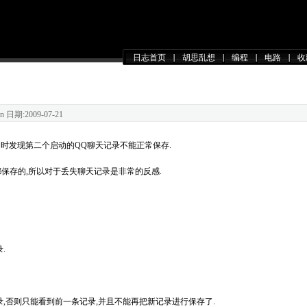
日志首页
胡思乱想
编程
电路
收
n 日期:2009-07-21
使用时发现第二个启动的QQ聊天记录不能正常保存.
都保存的,所以对于丢失聊天记录是非常的反感.
.
录,否则只能看到前一条记录,并且不能再把新记录进行保存了.