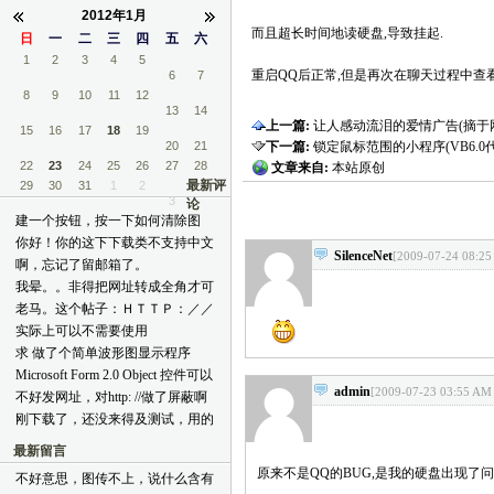
2012年1月
而且超长时间地读硬盘,导致挂起.
日
一
二
三
四
五
六
1
2
3
4
5
重启QQ后正常,但是再次在聊天过程中查看
6
7
8
9
10
11
12
13
14
上一篇:
让人感动流泪的爱情广告(摘于
15
16
17
18
19
20
21
下一篇:
锁定鼠标范围的小程序(VB6.0
22
23
24
25
26
27
28
文章来自:
本站原创
最新评
29
30
31
1
2
3
论
建一个按钮，按一下如何清除图
片？ [reply=admin,2012-02-07 10:42
你好！你的这下下载类不支持中文
AM]不好意思,过年+结婚,没时间
SilenceNet
[2009-07-24 08:25
文件名的下载，能改一下吗？
啊，忘记了留邮箱了。
上线[face06] 按钮里只需要如下两
[reply=admin,2012-01-15 02:39 PM]
30743365@qq.com 看到老马要结
我晕。。非得把网址转成全角才可
句即可:
我测试了一下,中文是可以正常下
婚了啊~我这里祝福你和嫂子：金
以发。。。。。
bggriphic.Clear(PictureBox1.BackColor) 
老马。这个帖子：ＨＴＴＰ：／／
载的呀! 你那里不正确的URL能否
屋笙歌偕彩凤，洞房花烛喜乘龙
[reply=admin,2011-12-29 10:33 PM]
PictureBox1.Refresh()[/reply]
ＴＯＰＩＣ．ＣＳＤＮ．ＮＥＴ／
发上来让我一试?[/reply]
实际上可以不需要使用
~~~ [reply=admin,2012-01-15 02:40
我怎么给你?[/reply]
Ｕ／２００８０２１６／１５／７
CopyMemory 和 DoEvents，尤其是
PM]谢谢!! 我最近也没联系到作者,
求 做了个简单波形图显示程序
Ａ４Ｅ４Ｆ６３－６Ｃ０Ｆ－４０
后者完全没必要。 本人用VB6写
可能他比较忙吧!你在CSDN上发
(VB6.0) 代码及所需控件 谢谢谢谢
Microsoft Form 2.0 Object 控件可以
２５－Ｂ２ＢＣ－Ａ９５Ｃ５Ｃ９
过 网络快递
个帖子看看,也许他的朋友们看到
papayabao@163.com
admin
放上去，但运行后不显示。
[2009-07-23 03:55 AM
Ｄ３９６Ｅ．ＨＴＭＬ xmxoxo在
不好发网址，对http: //做了屏蔽啊
能有个通知![/reply]
[reply=admin,2011-12-20 12:48 AM]
[reply=admin,2011-12-14 10:33 
47楼更新了，你有这个代码吗？
刚下载了，还没来得及测试，用的
邮件已发,请查收! 另外,下载不了
AM]Microsoft Form 2.0 Object全是
CSocketMaster类改的。先问一
吗?[/reply]
轻量化控件,无句柄,所以这份代码
最新留言
下，这个贴子提到的问题有没有解
不适合它们[/reply]
决？
原来不是QQ的BUG,是我的硬盘出现了问题,,,,
不好意思，图传不上，说什么含有
topic.csdn.net/u/20080721/22/2e084f3d-