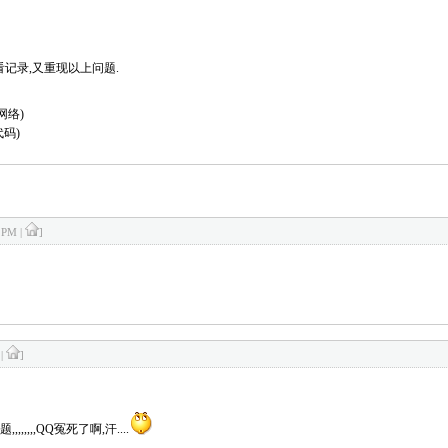
记录,又重现以上问题.
网络)
代码)
 PM |
]
 |
]
,,,,QQ冤死了啊,汗....