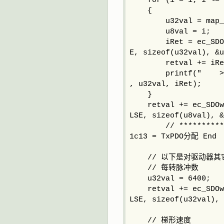
for (i = 1; i <= m
{
u32val = map_1a
u8val = i;
iRet = ec_SDOwrit
E, sizeof(u32val), &u
retval += iRe
printf(" >ec_SDO
, u32val, iRet);
}
retval += ec_SDOwri
LSE, sizeof(u8val), &
// **************
1c13 = TxPDO分配 End
// 以下是对驱动器其
// 每转脉冲数
u32val = 6400;
retval += ec_SDOwri
LSE, sizeof(u32val), 
// 梯形速度