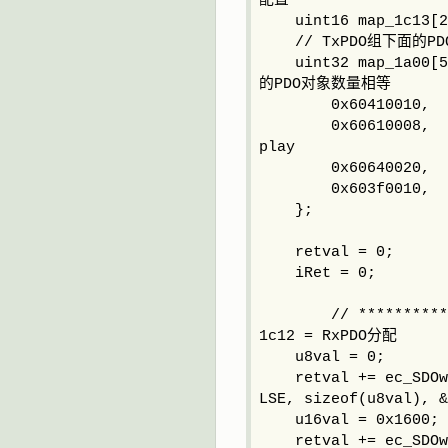
配置
uint16 map_1c13[2] 
// TxPDO组下面的PD
uint32 map_1a00
的PDO对象数量相等
0x60410010, //
0x60610008, // 
play
0x60640020, // 
0x603f0010, //
};
retval = 0;
iRet = 0;
// **************
1c12 = RxPDO分配
u8val = 0;
retval += ec_SDOwri
LSE, sizeof(u8val), &
u16val = 0x1600;
retval += ec_SDOwri