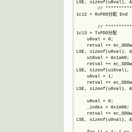
LSE, sizeof(u8val), &
// **************
1c12 = RxPDO分配 End
// **************
1c13 = TxPDO分配
u8val = 0;
retval += ec_SDOwri
LSE, sizeof(u8val), &
u16val = 0x1a00;
retval += ec_SDOwri
LSE, sizeof(u16val), 
u8val = 1;
retval += ec_SDOwri
LSE, sizeof(u8val), &
u8val = 0;
_index = 0x1A00;
retval += ec_SDOwri
LSE, sizeof(u8val), &