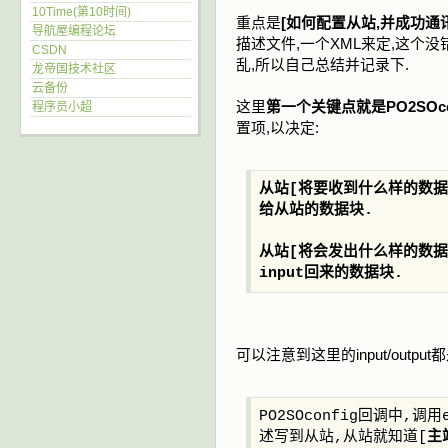
10Time(第10时间)
重点是
[如何配置从站,并成功通讯
导航屋编程论坛
描述文件,一个XML来定,这个没
CSDN
乱,所以自己总结并记录下.
龙帝国技术社区
云备份
这里
第一个关键点就是PO2SOco
程序员小超
置项,以决定:
从站[将要收到什么样的数据 -
给从站的数据块.
从站[将会发出什么样的数据 
input回来的数据块.
可以注意到这里的input/output
PO2SOconfig回调中,调
述写到从站,从站就知道[
主