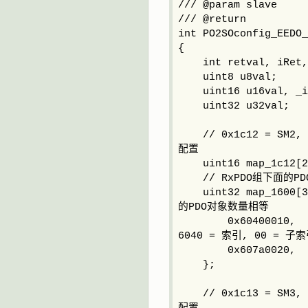
/// @param slave
/// @return
int PO2SOconfig_EEDO_
{
int retval, iRet,
uint8 u8val;
uint16 u16val, _i
uint32 u32val;
// 0x1c12 = SM2, 
配置
uint16 map_1c12[2] 
// RxPDO组下面的PD
uint32 map_1600[
的PDO对象数量相等
0x60400010, /
6040 = 索引, 00 = 子索
0x607a0020, // 
};
// 0x1c13 = SM3, 