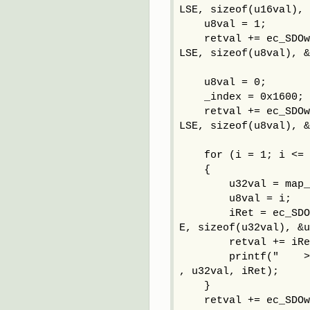
LSE, sizeof(u16val), 
u8val = 1;
retval += ec_SDOwri
LSE, sizeof(u8val), &
u8val = 0;
_index = 0x1600;
retval += ec_SDOwri
LSE, sizeof(u8val), &
for (i = 1; i <= m
{
u32val = map_16
u8val = i;
iRet = ec_SDOwrit
E, sizeof(u32val), &u
retval += iRe
printf(" >ec_SDO
, u32val, iRet);
}
retval += ec_SDOwri