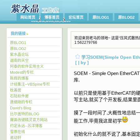
网站首页
博客首页
论坛首页
原BLOG1
原BLOG2
我的链接
欢迎来到老马的领地~ 这是“压风式散热底座
1:562279766
原BLOG1
原BLOG2
紫水晶论坛
学习SOEM(Simple Open Et
迦南的天空
[ | by ]
阿泰的软件实用主义
Modest的专栏
SOEM - Simple Open EtherC
陈辉的博客
库.
计经集注--VBSpine专栏
枕善居
以前只是使用基于EtherCAT
石陆软件屋
写主站,就买了个开发板,结果里
唐细刚的专栏
David's Blog
摸了一段时间了,大概性地总结一
比尔盖特的BLOG
魔兽改键精灵官方网站
能工作,毕竟我这是初学
约定永远--苏洋博客
雪原在线
初始化什么的就不说了,基本固定
易动轩