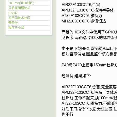
10Time(第10时间)
AIR32F103CCT6,合宙
导航屋编程论坛
APM32F103CCT6,极海半导体
CSDN
AT32F103CCT6,雅特力
龙帝国技术社区
MH2103CCCT6,兆讯恒达
云备份
程序员小超
而我的HEX文件中使用了GPIO
制程序,两轴输出100K的脉冲,使
由于是下载HEX,直接就从串口下载
模块自带供电,因此整个核心板都
PA9与PA10上使用150mm杜邦
经测试,结果如下:
AIR32F103CCT6,合宙,完全兼容
APM32F103CCT6,极海半导
杜邦线,工作不起来,换100mm
AT32F103CCT6,雅特力,不
好后串口指令下发后无法回应,估
也不行.