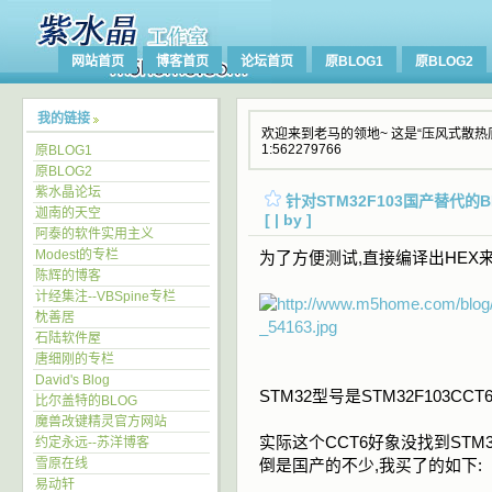
网站首页
博客首页
论坛首页
原BLOG1
原BLOG2
我的链接
欢迎来到老马的领地~ 这是“压风式散热底座
1:562279766
原BLOG1
原BLOG2
紫水晶论坛
针对STM32F103国产替代的
迦南的天空
[ | by ]
阿泰的软件实用主义
Modest的专栏
为了方便测试,直接编译出HEX
陈辉的博客
计经集注--VBSpine专栏
枕善居
石陆软件屋
唐细刚的专栏
David's Blog
STM32型号是STM32F103CCT6
比尔盖特的BLOG
魔兽改键精灵官方网站
实际这个CCT6好象没找到STM3
约定永远--苏洋博客
雪原在线
倒是国产的不少,我买了的如下:
易动轩