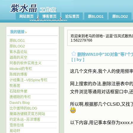
网站首页
博客首页
论坛首页
原BLOG1
原BLOG2
我的链接
欢迎来到老马的领地~ 这是“压风式散热底座
1:562279766
原BLOG1
原BLOG2
紫水晶论坛
删除WIN10中"3D对象"等7
迦南的天空
[ | by ]
阿泰的软件实用主义
Modest的专栏
这几个文件夹,我个人的使用频率
陈辉的博客
计经集注--VBSpine专栏
网上搜索的办法,删除注册表中的
枕善居
石陆软件屋
文件浏览等通用对话框窗口中,还
唐细刚的专栏
David's Blog
所以啊,根据那几个CLSID,又
比尔盖特的BLOG
魔兽改键精灵官方网站
约定永远--苏洋博客
以下内容,用记事本保存为xxxx.r
雪原在线
易动轩