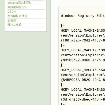
10Time(第10时间)
导航屋编程论坛
CSDN
Windows Registry Edi
龙帝国技术社区
云备份
程序员小超
[-
HKEY_LOCAL_MACHINE\SO
rentVersion\Explorer\
{f86fa3ab-70d2-4fc7-
[-
HKEY_LOCAL_MACHINE\SO
rentVersion\Explorer\
{d3162b92-9365-467a-9
[-
HKEY_LOCAL_MACHINE\SO
rentVersion\Explorer\
{B4BFCC3A-DB2C-424C-
[-
HKEY_LOCAL_MACHINE\SO
rentVersion\Explorer\
{3dfdf296-dbec-4fb4-8
[-