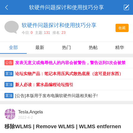
软硬件问题探讨和使用技巧分享
软硬件问题探讨和使用技巧分享
收藏
今日:
0
主题:
131
排名:
23
全部
最新
热门
热帖
精华
发表无意义或侮辱他人的内容会被警告，警告达到3次会被禁
公告
止发言或封号。
论坛实物产品：笔记本用压风式散热底座（这可是好东西）
置顶
新人必读：紫水晶编程论坛指引
置顶
[公告]本版用于发布电脑软硬件问题相关帖子!
置顶
Tesla.Angela
2022-4-2
移除WLMS | Remove WLMS | WLMS entfernen