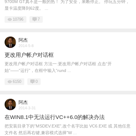
9700M GT真不是一般的热！ 为了安全，果断停止。 停玩五分钟，
显卡温度降到62度。 ...
10796
7
阿杰
2014-5-8
更改用户帐户对话框
更改用户帐户对话框 方法一:更改用户帐户对话框 点击“开
始”——“运行”，在框中输入“rund ...
6150
0
阿杰
2014-3-31
在WIN8.1中无法运行VC++6.0的解决办法
把安装目录下的"MSDEV.EXE",改个名字比如 VC6.EXE 或 其他任意
文件名 然后再右键,兼容模式选择"W ...