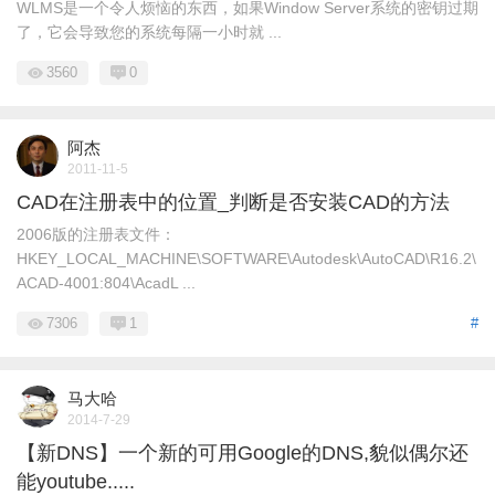
WLMS是一个令人烦恼的东西，如果Window Server系统的密钥过期
了，它会导致您的系统每隔一小时就 ...
3560
0
阿杰
2011-11-5
CAD在注册表中的位置_判断是否安装CAD的方法
2006版的注册表文件：
HKEY_LOCAL_MACHINE\SOFTWARE\Autodesk\AutoCAD\R16.2\
ACAD-4001:804\AcadL ...
7306
1
#
马大哈
2014-7-29
【新DNS】一个新的可用Google的DNS,貌似偶尔还
能youtube.....