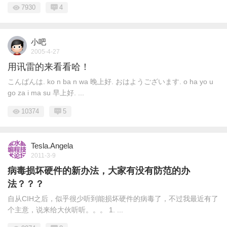
7930
4
小吧
2005-4-27
用讯雷的来看看哈！
こんばんは. ko n ba n wa 晚上好. おはようございます. o ha yo u
go za i ma su 早上好. ...
10374
5
Tesla.Angela
2011-3-9
病毒损坏硬件的新办法，大家有没有防范的办
法？？？
自从CIH之后，似乎很少听到能损坏硬件的病毒了，不过我最近有了
个主意，说来给大伙听听。。。 1. ...