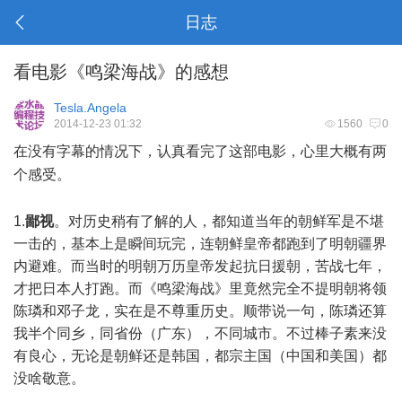
日志
看电影《鸣梁海战》的感想
Tesla.Angela
2014-12-23 01:32
1560
0
在没有字幕的情况下，认真看完了这部电影，心里大概有两
个感受。
1.
鄙视
。对历史稍有了解的人，都知道当年的朝鲜军是不堪
一击的，基本上是瞬间玩完，连朝鲜皇帝都跑到了明朝疆界
内避难。而当时的明朝万历皇帝发起抗日援朝，苦战七年，
才把日本人打跑。而《鸣梁海战》里竟然完全不提明朝将领
陈璘和邓子龙，实在是不尊重历史。顺带说一句，
陈璘还算
我半个同乡，同省份（广东），不同城市。不过棒子素来没
有良心，无论是朝鲜还是韩国，都宗主国（中国和美国）都
没啥敬意。