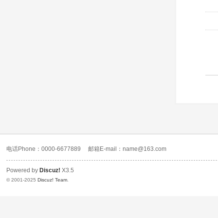
电话Phone：0000-6677889
邮箱E-mail：name@163.com
Powered by
Discuz!
X3.5
© 2001-2025
Discuz! Team
.