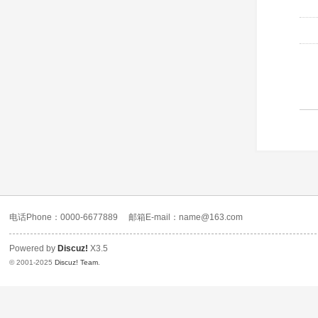
电话Phone：0000-6677889
邮箱E-mail：name@163.com
Powered by
Discuz!
X3.5
© 2001-2025
Discuz! Team
.