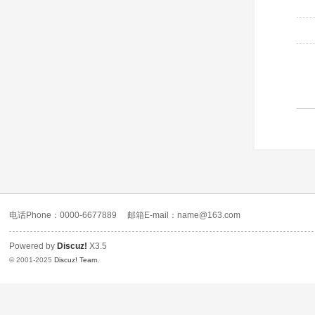
电话Phone：0000-6677889
邮箱E-mail：name@163.com
Powered by
Discuz!
X3.5
© 2001-2025
Discuz! Team
.