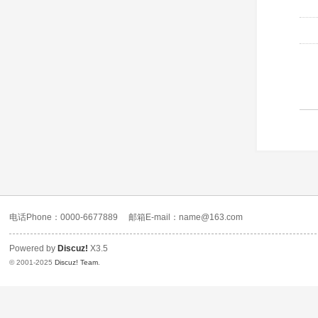
电话Phone：0000-6677889
邮箱E-mail：name@163.com
Powered by
Discuz!
X3.5
© 2001-2025
Discuz! Team
.