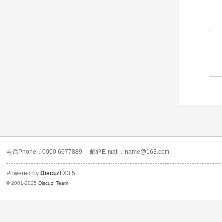
电话Phone：0000-6677889
邮箱E-mail：name@163.com
Powered by
Discuz!
X3.5
© 2001-2025
Discuz! Team
.