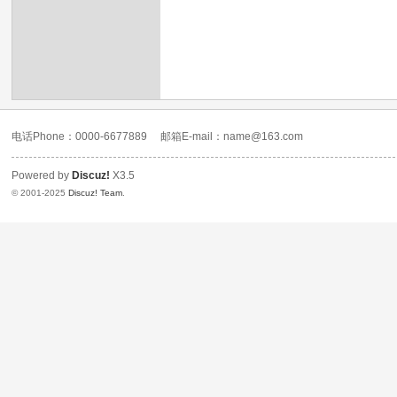
论
坛
-
努
力
电话Phone：0000-6677889
邮箱E-mail：name@163.com
打
造
Powered by
Discuz!
X3.5
© 2001-2025
Discuz! Team
.
成
全
国
最
好
的
编
程