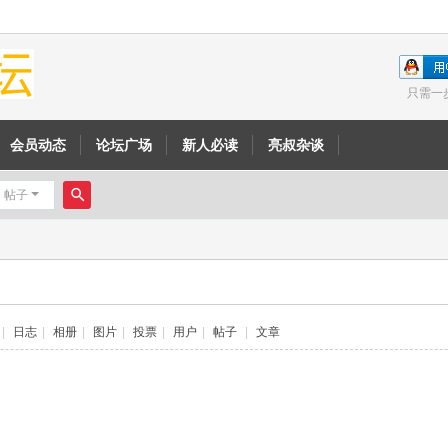
只需一
会员动态
论坛广场
新人必读
亮叔杂谈
帖子
搜
索
|
日志
|
相册
|
图片
|
投票
|
用户
|
帖子
|
文章