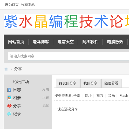
设为首页
收藏本站
网站首页
老马博客
迦南天空
阿杰软件
电脑散热
›
分享
紫
论坛广场
好友的分享
我的分享
随便看看
水
日志
发布
晶
按类型查看:
全部
|
网址
|
视频
|
音乐
|
Flash
相册
上传
编
分享
添加
现在还没分享
程
记录
技
术