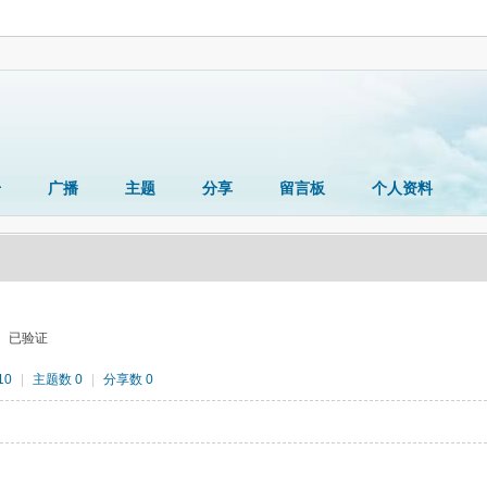
册
广播
主题
分享
留言板
个人资料
已验证
10
|
主题数 0
|
分享数 0