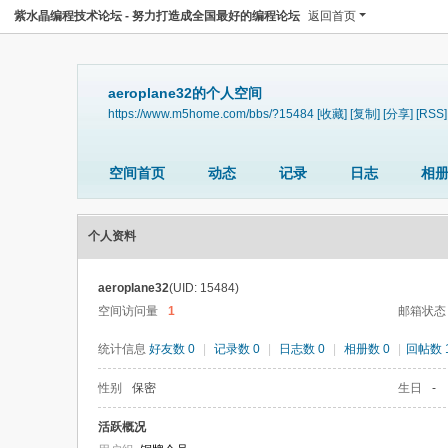
紫水晶编程技术论坛 - 努力打造成全国最好的编程论坛
返回首页
aeroplane32的个人空间
https://www.m5home.com/bbs/?15484
[收藏]
[复制]
[分享]
[RSS]
空间首页
动态
记录
日志
相
个人资料
aeroplane32
(UID: 15484)
空间访问量
1
邮箱状态
统计信息
好友数 0
|
记录数 0
|
日志数 0
|
相册数 0
|
回帖数 
性别
保密
生日
-
活跃概况