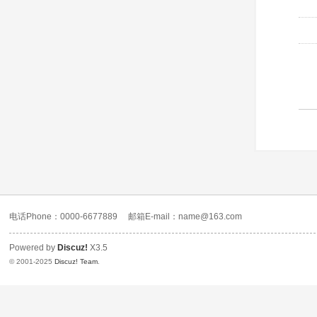
电话Phone：0000-6677889
邮箱E-mail：name@163.com
Powered by
Discuz!
X3.5
© 2001-2025
Discuz! Team
.