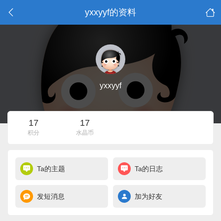
yxxyyf的资料
yxxyyf
17
17
积分
水晶币
Ta的主题
Ta的日志
发短消息
加为好友