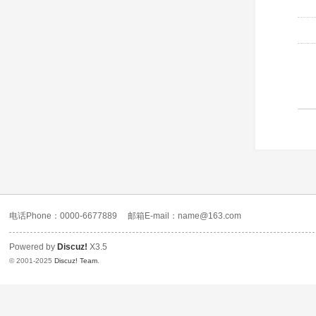
电话Phone：0000-6677889
邮箱E-mail：name@163.com
Powered by
Discuz!
X3.5
© 2001-2025
Discuz! Team
.