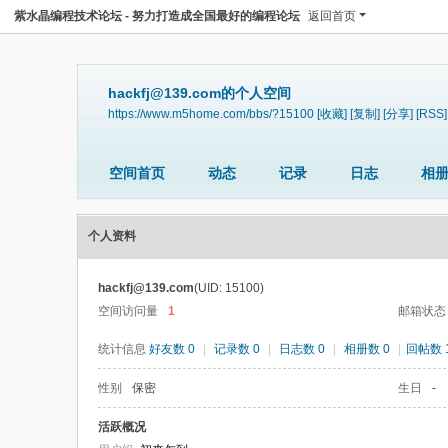
紫水晶编程技术论坛 - 努力打造成全国最好的编程论坛
返回首页
hackfj@139.com的个人空间
https://www.m5home.com/bbs/?15100
[收藏]
[复制]
[分享]
[RSS]
空间首页
动态
记录
日志
相
个人资料
hackfj@139.com
(UID: 15100)
空间访问量
1
邮箱状态
统计信息
好友数 0
|
记录数 0
|
日志数 0
|
相册数 0
|
回帖数 
性别
保密
生日
-
活跃概况