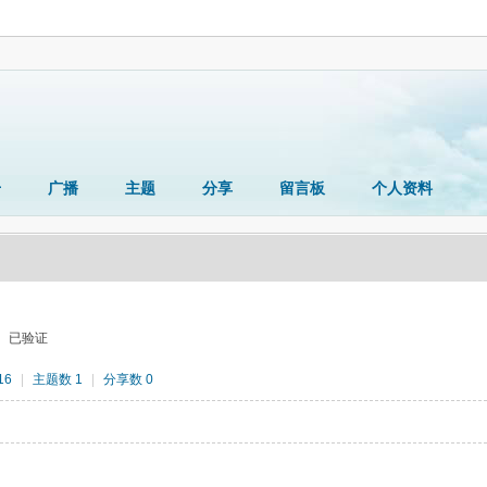
册
广播
主题
分享
留言板
个人资料
已验证
16
|
主题数 1
|
分享数 0