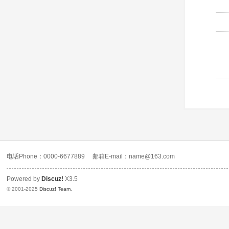
电话Phone：0000-6677889
邮箱E-mail：name@163.com
Powered by
Discuz!
X3.5
© 2001-2025
Discuz! Team
.