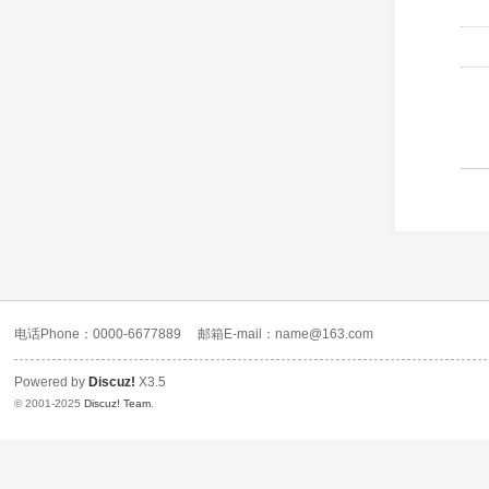
电话Phone：0000-6677889
邮箱E-mail：name@163.com
Powered by
Discuz!
X3.5
© 2001-2025
Discuz! Team
.