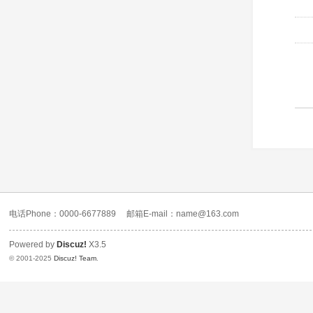
电话Phone：0000-6677889
邮箱E-mail：name@163.com
Powered by
Discuz!
X3.5
© 2001-2025
Discuz! Team
.