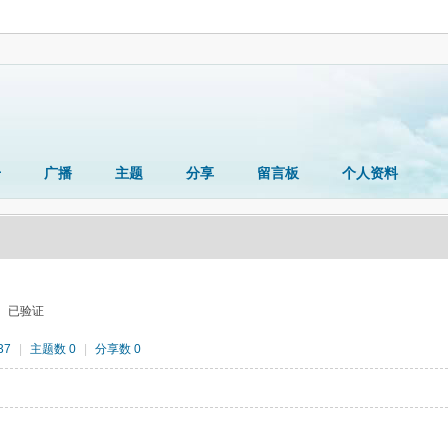
册
广播
主题
分享
留言板
个人资料
已验证
37
|
主题数 0
|
分享数 0