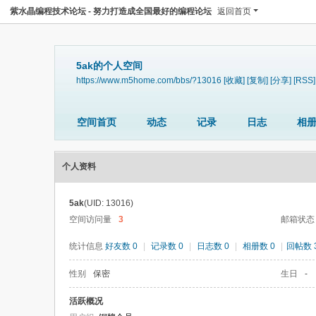
紫水晶编程技术论坛 - 努力打造成全国最好的编程论坛
返回首页
5ak的个人空间
https://www.m5home.com/bbs/?13016
[收藏]
[复制]
[分享]
[RSS]
空间首页
动态
记录
日志
相
个人资料
5ak
(UID: 13016)
空间访问量
3
邮箱状态
统计信息
好友数 0
|
记录数 0
|
日志数 0
|
相册数 0
|
回帖数 
性别
保密
生日
-
活跃概况