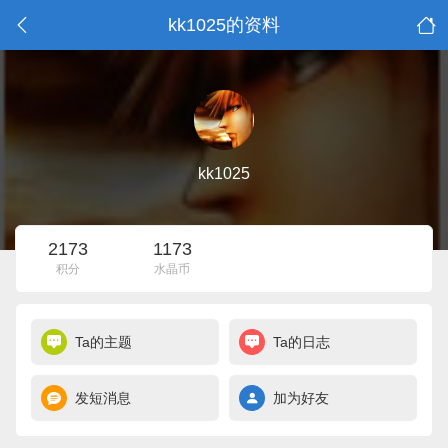
kk1025的资料
kk1025
2173
1173
积分
水晶币
Ta的主题
Ta的日志
发短消息
加为好友