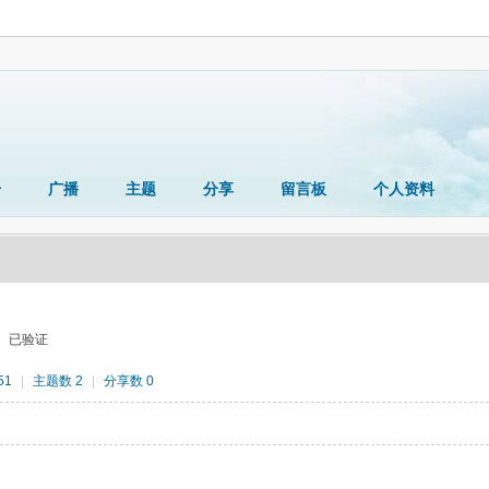
册
广播
主题
分享
留言板
个人资料
已验证
51
|
主题数 2
|
分享数 0