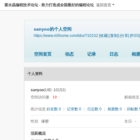
紫水晶编程技术论坛 - 努力打造成全国最好的编程论坛
返回首页
sanyoo的个人空间
https://www.m5home.com/bbs/?10152
[收藏]
[复制]
[分享]
[RSS]
空间首页
动态
记录
日志
相
个人资料
sanyoo
(UID: 10152)
空间访问量
19
邮箱状态
统计信息
好友数 0
|
记录数 0
|
日志数 0
|
相册数 0
|
回帖数 
性别
保密
生日
-
活跃概况