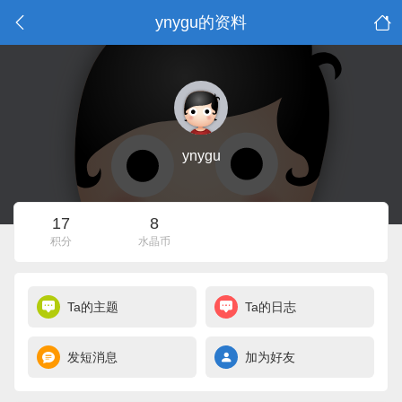
ynygu的资料
ynygu
17
8
积分
水晶币
Ta的主题
Ta的日志
发短消息
加为好友