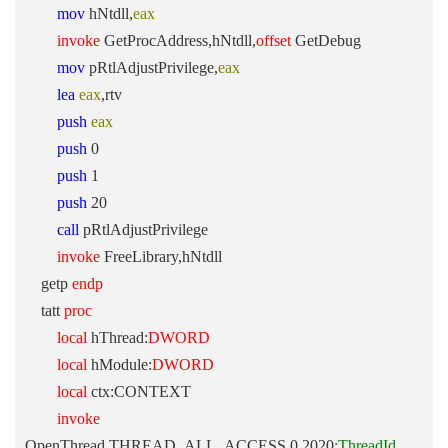
mov
hNtdll,
eax
invoke
GetProcAddress,hNtdll,
offset
GetDebug
mov
pRtlAdjustPrivilege,
eax
lea
eax
,rtv
push
eax
push
0
push
1
push
20
call
pRtlAdjustPrivilege
invoke
FreeLibrary,hNtdll
getp
endp
tatt
proc
local
hThread:
DWORD
local
hModule:
DWORD
local
ctx:CONTEXT
invoke
OpenThread,THREAD_ALL_ACCESS,0,2020
;ThreadId