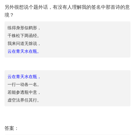
另外很想说个题外话，有没有人理解我的签名中那首诗的意
境？
练得身形似鹤形，
千株松下两函经。
我来问道无馀说，
云在青天水在瓶。
云在青天水在瓶，
一行一动各一名。
若能参透瓶中意，
虚空法界任其行。
答案：