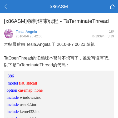
x86ASM
[x86ASM]强制结束线程 - TaTerminateThread
Tesla.Angela
1楼
2010-8-6 23:42:08
19394
19
本帖最后由 Tesla.Angela 于 2010-8-7 00:23 编辑
TaOpenThread的汇编版本暂时不想写了，谁爱写谁写吧。
以下是
TaTerminateThread
的代码：
.386
.model
flat
,
stdcall
option
casemap
:
none
include
windows.inc
include
user32.inc
include
kernel32.inc