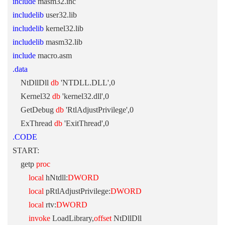
include
masm32.inc
includelib
user32.lib
includelib
kernel32.lib
includelib
masm32.lib
include
macro.asm
.data
NtDllDll
db
'NTDLL.DLL',0
Kernel32
db
'kernel32.dll',0
GetDebug
db
'RtlAdjustPrivilege',0
ExThread
db
'ExitThread',0
.CODE
START:
getp
proc
local
hNtdll:
DWORD
local
pRtlAdjustPrivilege:
DWORD
local
rtv:
DWORD
invoke
LoadLibrary,
offset
NtDllDll