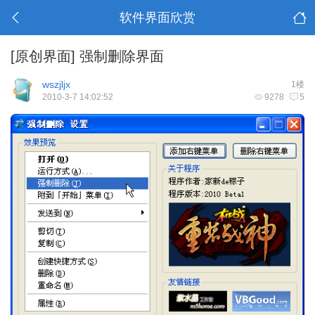
软件界面欣赏
[原创界面]
强制删除界面
wszjljx
1楼
2010-3-7 14:02:52
9278
5