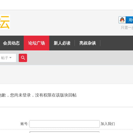
只需一
会员动态
论坛广场
新人必读
亮叔杂谈
帖子
搜
索
抱歉，您尚未登录，没有权限在该版块回帖
账号:
加入我们