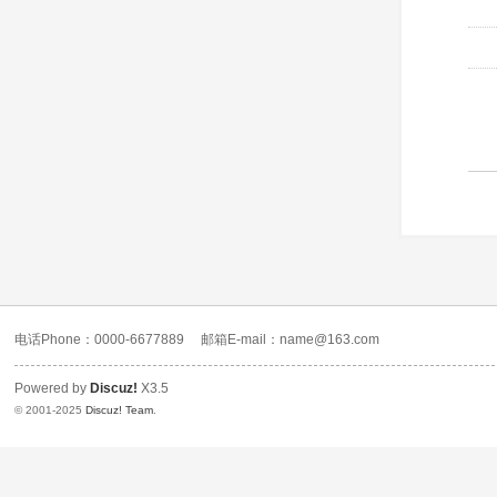
电话Phone：0000-6677889
邮箱E-mail：name@163.com
Powered by
Discuz!
X3.5
© 2001-2025
Discuz! Team
.