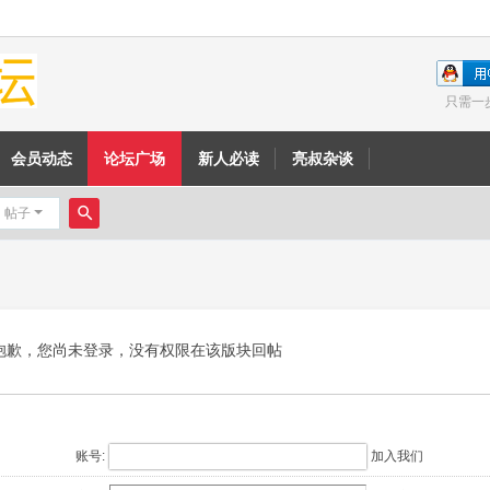
只需一
会员动态
论坛广场
新人必读
亮叔杂谈
帖子
搜
索
抱歉，您尚未登录，没有权限在该版块回帖
账号:
加入我们