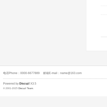
电话Phone：0000-6677889
邮箱E-mail：name@163.com
Powered by
Discuz!
X3.5
© 2001-2025
Discuz! Team
.