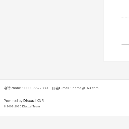
电话Phone：0000-6677889
邮箱E-mail：name@163.com
Powered by
Discuz!
X3.5
© 2001-2025
Discuz! Team
.