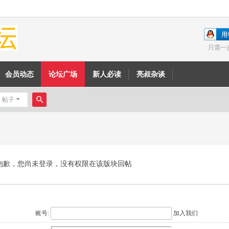
只需一
会员动态
论坛广场
新人必读
亮叔杂谈
帖子
搜
索
抱歉，您尚未登录，没有权限在该版块回帖
账号:
加入我们