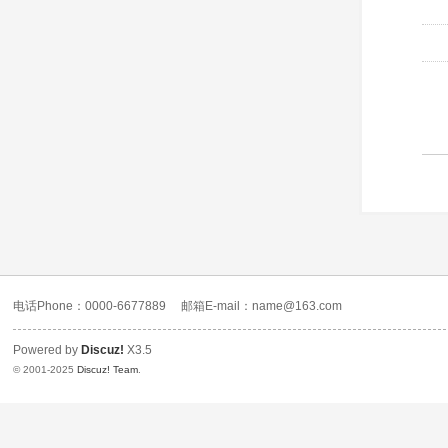
电话Phone：0000-6677889
邮箱E-mail：name@163.com
Powered by
Discuz!
X3.5
© 2001-2025
Discuz! Team
.