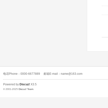
电话Phone：0000-6677889
邮箱E-mail：name@163.com
Powered by
Discuz!
X3.5
© 2001-2025
Discuz! Team
.