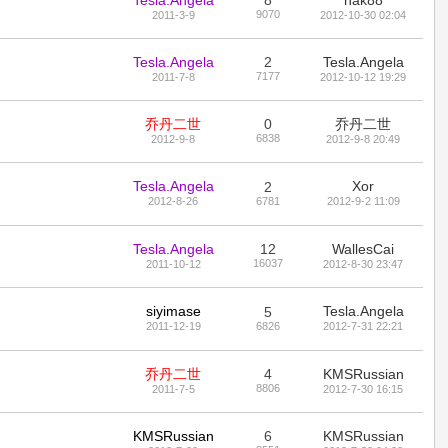
Tesla.Angela
8
hak88
9070
2011-3-9
2012-10-30 02:04
Tesla.Angela
2
Tesla.Angela
7177
2011-7-8
2012-10-12 19:29
乔丹二世
0
乔丹二世
6838
2012-9-8
2012-9-8 20:49
Tesla.Angela
Xor
2
2012-8-26
6781
2012-9-2 11:09
Tesla.Angela
12
WallesCai
16037
2011-10-12
2012-8-30 23:47
siyimase
Tesla.Angela
5
2011-12-19
6826
2012-7-31 22:21
乔丹二世
4
KMSRussian
8806
2011-7-5
2012-7-30 16:15
KMSRussian
6
KMSRussian