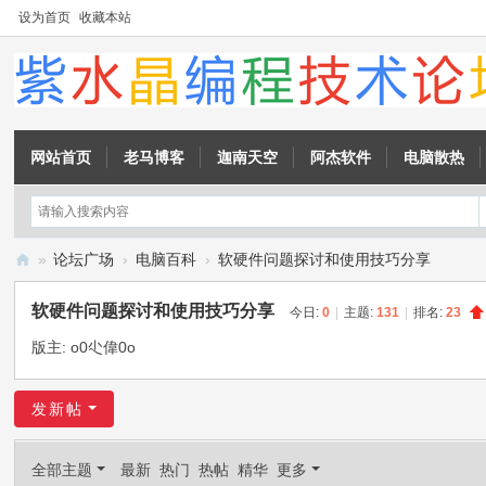
设为首页
收藏本站
网站首页
老马博客
迦南天空
阿杰软件
电脑散热
»
论坛广场
›
电脑百科
›
软硬件问题探讨和使用技巧分享
紫
软硬件问题探讨和使用技巧分享
今日:
0
|
主题:
131
|
排名:
23
水
版主:
o0尐偉0o
晶
编
发新帖
程
技
全部主题
最新
热门
热帖
精华
更多
术