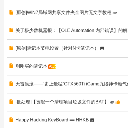
[原创]WIN7局域网共享文件夹全图片无文字教程
关于极少数机器报：【OLE Automation 内部错误】的
[原创]笔记本节电设置（针对N卡笔记本）
刚刚买的笔记本
火..
天雷滚滚——“史上最猛”GTX560Ti iGame九段神卡霸
[批处理]【贡献一个清理项目垃圾文件的BAT】
Happy Hacking KeyBoard == HHKB