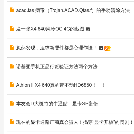
acad.fas 病毒（Trojan.ACAD.Qfas.f）的手动清除方法
发一张X4 640风冷OC 4G的截图
忽然发现，追求新硬件都是心理作怪！
火
诺基亚手机正品行货验证方法两个方法
Athlon II X4 640真的带不动HD6850！！！
本友会D大斑竹的牛逼贴：显卡SP翻倍
现在的显卡通路厂商真会骗人！揭穿“显卡开核”的闹剧