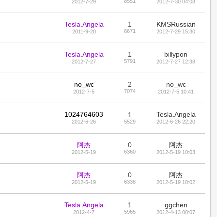
8551
2012-7-29
2012-7-30 04:08
Tesla.Angela
1
KMSRussian
6671
2011-9-20
2012-7-29 15:30
Tesla.Angela
1
billypon
5791
2012-7-27
2012-7-27 12:38
no_wc
2
no_wc
7074
2012-7-5
2012-7-5 10:41
1024764603
Tesla.Angela
1
2012-6-26
5529
2012-6-26 22:20
阿杰
0
阿杰
6360
2012-5-19
2012-5-19 10:03
阿杰
0
阿杰
6338
2012-5-19
2012-5-19 10:02
Tesla.Angela
1
ggchen
5965
2012-4-7
2012-4-13 00:07