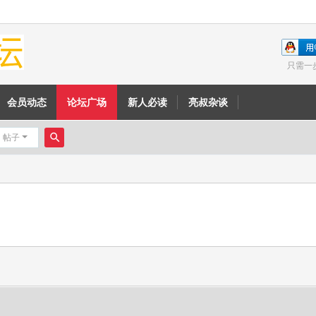
只需一
会员动态
论坛广场
新人必读
亮叔杂谈
帖子
搜
索