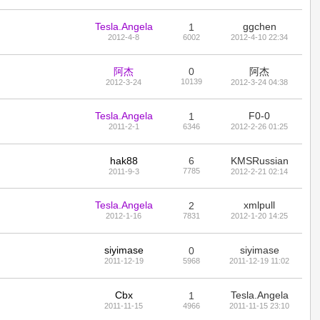
Tesla.Angela
ggchen
1
2012-4-8
6002
2012-4-10 22:34
阿杰
0
阿杰
10139
2012-3-24
2012-3-24 04:38
Tesla.Angela
F0-0
1
2011-2-1
6346
2012-2-26 01:25
hak88
6
KMSRussian
7785
2011-9-3
2012-2-21 02:14
Tesla.Angela
xmlpull
2
2012-1-16
7831
2012-1-20 14:25
siyimase
siyimase
0
2011-12-19
5968
2011-12-19 11:02
Cbx
Tesla.Angela
1
2011-11-15
4966
2011-11-15 23:10