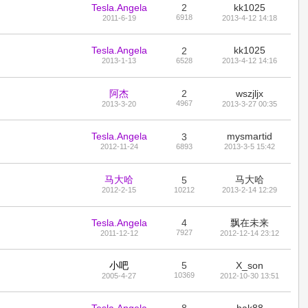
Tesla.Angela
2
kk1025
6918
2011-6-19
2013-4-12 14:18
Tesla.Angela
kk1025
2
2013-1-13
6528
2013-4-12 14:16
阿杰
2
wszjljx
4967
2013-3-20
2013-3-27 00:35
Tesla.Angela
mysmartid
3
2012-11-24
6893
2013-3-5 15:42
马大哈
马大哈
5
2012-2-15
10212
2013-2-14 12:29
Tesla.Angela
4
飘在未来
7927
2011-12-12
2012-12-14 23:12
小吧
5
X_son
10369
2005-4-27
2012-10-30 13:51