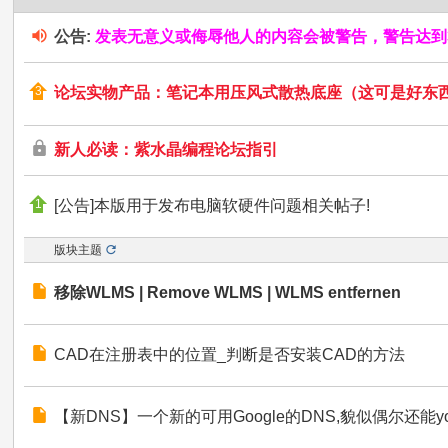
论
公告:
发表无意义或侮辱他人的内容会被警告，警告达到
坛
-
论坛实物产品：笔记本用压风式散热底座（这可是好东
努
力
新人必读：紫水晶编程论坛指引
打
造
[公告]本版用于发布电脑软硬件问题相关帖子!
成
版块主题
全
国
移除WLMS | Remove WLMS | WLMS entfernen
最
好
CAD在注册表中的位置_判断是否安装CAD的方法
的
编
【新DNS】一个新的可用Google的DNS,貌似偶尔还能youtub
程